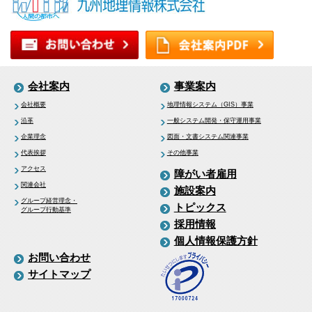
会社案内
事業案内
会社概要
地理情報システム（GIS）事業
沿革
一般システム開発・保守運用事業
企業理念
図面・文書システム関連事業
代表挨拶
その他事業
アクセス
障がい者雇用
関連会社
施設案内
グループ経営理念・
トピックス
グループ行動基準
採用情報
個人情報保護方針
お問い合わせ
サイトマップ