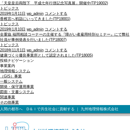
「天皇皇后両陛下 平成七年行啓記念写真展」開催中(TP19002)
トピックス
2019年1月11日
wp_admin
コメントする
香椎宮へ初詣にいってきました(TP19001)
トピックス
2019年1月10日
wp_admin
コメントする
全重協 福岡相談コーナーの主催する『障がい者雇用特別セミナー』にて弊社
社員が事例発表を行いました(TP18007)
トピックス
2018年11月1日
wp_admin
コメントする
健康づくり優良事業所として認定されました(TP18005)
投稿ナビゲーション
事業案内
地理情報システム
（GIS）事業
一般システム
開発・保守運用事業
図面・文書システム
関連事業
その他事業
人間の都市へ Ⅾ＆Ｉで共生社会に貢献する ｜ 九州地理情報株式会社