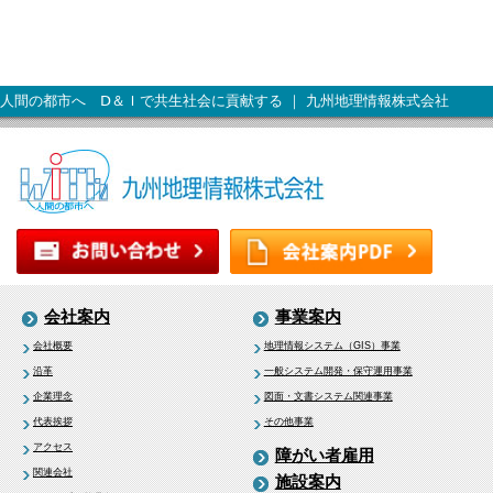
人間の都市へ Ⅾ＆Ｉで共生社会に貢献する ｜ 九州地理情報株式会社
会社案内
事業案内
会社概要
地理情報システム（GIS）事業
沿革
一般システム開発・保守運用事業
企業理念
図面・文書システム関連事業
代表挨拶
その他事業
アクセス
障がい者雇用
関連会社
施設案内