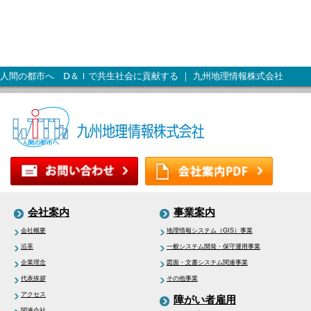
人間の都市へ Ⅾ＆Ｉで共生社会に貢献する ｜ 九州地理情報株式会社
会社案内
事業案内
会社概要
地理情報システム（GIS）事業
沿革
一般システム開発・保守運用事業
企業理念
図面・文書システム関連事業
代表挨拶
その他事業
アクセス
障がい者雇用
関連会社