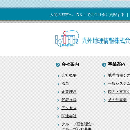
人間の都市へ Ⅾ＆Ｉで共生社会に貢献する ｜
会社案内
事業案内
会社概要
地理情報シス
沿革
一般システ
企業理念
図面・文書
代表挨拶
その他事業
アクセス
関連会社
グループ経営理念・
グループ行動基準