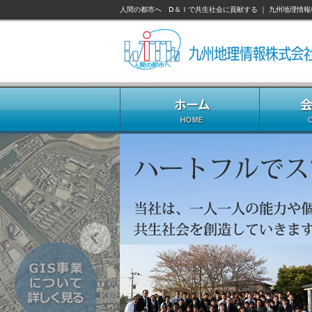
人間の都市へ Ⅾ＆Ｉで共生社会に貢献する ｜ 九州地理情報