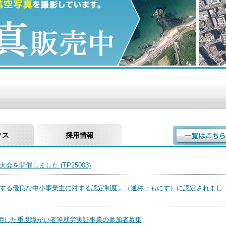
クス
採用情報
会を開催しました (TP25003)
する優良な中小事業主に対する認定制度」（通称：もにす）に認定されまし
活用した重度障がい者等就労実証事業の参加者募集