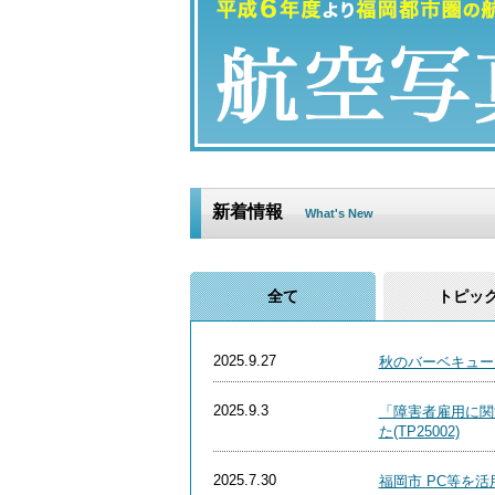
新着情報
What's New
全て
トピッ
2025.9.27
秋のバーベキュー大
2025.9.3
「障害者雇用に関
た(TP25002)
2025.7.30
福岡市 PC等を