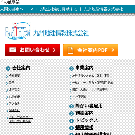
その他事業
人間の都市へ Ⅾ＆Ｉで共生社会に貢献する ｜ 九州地理情報株式会社
会社案内
事業案内
会社概要
地理情報システム（GIS）事業
沿革
一般システム開発・保守運用事業
企業理念
図面・文書システム関連事業
代表挨拶
その他事業
アクセス
障がい者雇用
関連会社
施設案内
グループ経営理念・
トピックス
グループ行動基準
採用情報
個人情報保護方針